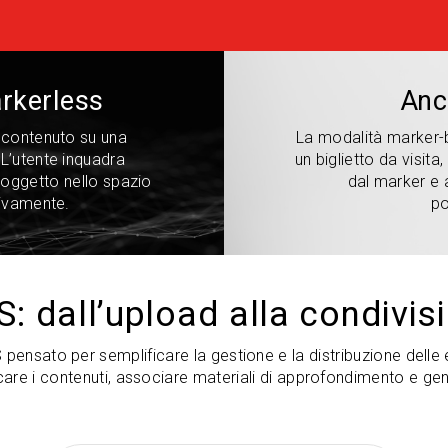
arkerless
Anc
l contenuto su una
La modalità marker-b
L’utente inquadra
un biglietto da visita
l’oggetto nello spazio
dal marker e 
sivamente.
po
: dall’upload alla condivis
nsato per semplificare la gestione e la distribuzione delle 
are i contenuti, associare materiali di approfondimento e gen