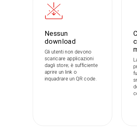
Nessun
C
download
c
m
Gli utenti non devono
scaricare applicazioni
L
dagli store; è sufficiente
p
aprire un link o
f
inquadrare un QR code.
s
d
c