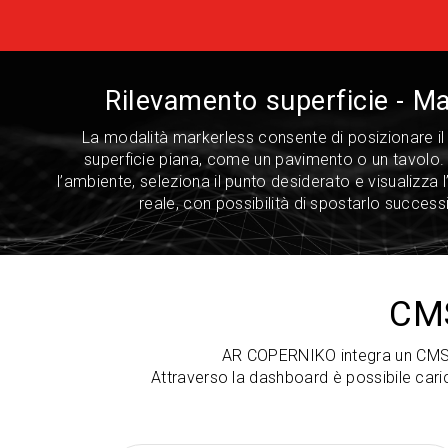
Rilevamento superficie - M
La modalità markerless consente di posizionare i
superficie piana, come un pavimento o un tavolo. 
l’ambiente, seleziona il punto desiderato e visualizza 
reale, con possibilità di spostarlo succes
CMS
AR COPERNIKO integra un CMS pe
Attraverso la dashboard è possibile caric