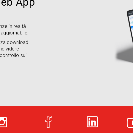
Web App
ze in realtà
aggiornabile.
enza download.
ondividere
ontrollo sui