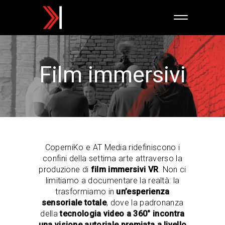
Film immersivi
CoperniKo e AT Media ridefiniscono i
confini della settima arte attraverso la
produzione di
film immersivi VR
. Non ci
limitiamo a documentare la realtà: la
trasformiamo in
un’esperienza
sensoriale totale
, dove la padronanza
della
tecnologia video a 360° incontra
una visione autoriale premiata a livello