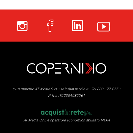
è un marchio AT Media S.r.l. •
info@at-media.it
• Tel 800 177 855 •
P. Iva: IT02384080061
AT Media S.r.l. è operatore economico abilitato MEPA