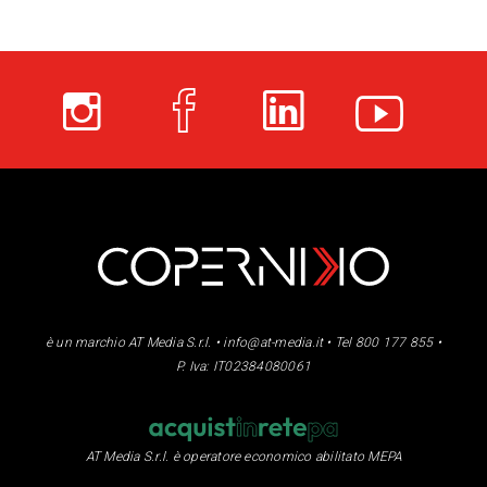
è un marchio AT Media S.r.l. •
info@at-media.it
• Tel 800 177 855 •
P. Iva: IT02384080061
AT Media S.r.l. è operatore economico abilitato MEPA