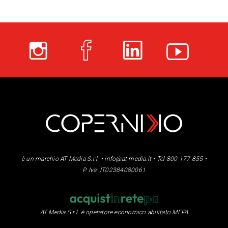
è un marchio AT Media S.r.l. •
info@at-media.it
• Tel 800 177 855 •
P. Iva: IT02384080061
AT Media S.r.l. è operatore economico abilitato MEPA