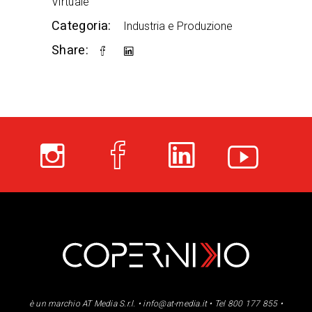
Virtuale
Categoria:
Industria e Produzione
Share:
è un marchio AT Media S.r.l. •
info@at-media.it
• Tel 800 177 855 •