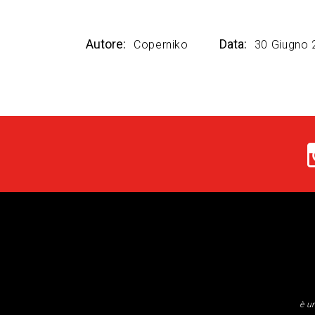
Autore:
Data:
Coperniko
30 Giugno 
è u