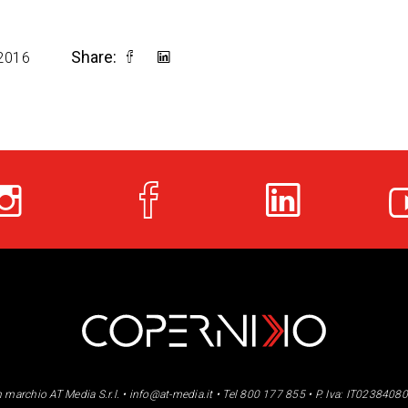
Share:
2016
n marchio AT Media S.r.l. •
info@at-media.it
• Tel 800 177 855 • P. Iva: IT0238408