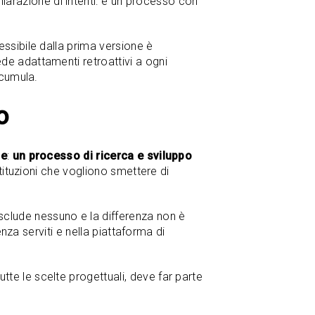
hiarazione di intenti: è un processo con
ssibile dalla prima versione è
de adattamenti retroattivi a ogni
ccumula.
o
le
:
un processo di ricerca e sviluppo
istituzioni che vogliono smettere di
clude nessuno e la differenza non è
nza serviti e nella piattaforma di
te le scelte progettuali, deve far parte