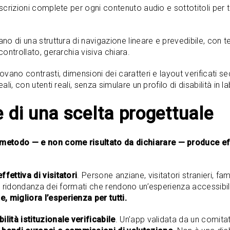
crizioni complete per ogni contenuto audio e sottotitoli per 
no di una struttura di navigazione lineare e prevedibile, con tes
controllato, gerarchia visiva chiara.
ovano contrasti, dimensioni dei caratteri e layout verificati s
ali, con utenti reali, senza simulare un profilo di disabilità in l
le di una scelta progettuale
metodo — e non come risultato da dichiarare — produce effe
fettiva di visitatori
. Persone anziane, visitatori stranieri, f
à e ridondanza dei formati che rendono un’esperienza accessibi
, migliora l’esperienza per tutti.
ilità istituzionale verificabile
. Un’app validata da un comita