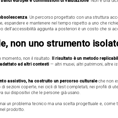
 bandi europei e commissioni di valutazione
. Non è una dic
i obsolescenza
. Un percorso progettato con una struttura acce
e, espandere e mantenere nel tempo rispetto a uno che richie
o dell’accessibilità aggiunta a posteriori è un costo che si a
le, non uno strumento isolat
n momento, non il risultato.
Il risultato è un metodo replicabi
dattato ad altri contesti
— altri musei, altri patrimoni, altre 
o assistivo, ha costruito un percorso culturale
che non es
sezioni coperte, nei cicli di test completati, nei profili di ute
iva sui dispositivi che le persone già usano.
ai un problema tecnico ma una scelta progettuale e, come tut
nel prodotto.