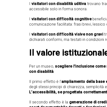
I
visitatori con disabilità uditiva
trovano tras
accessibile solo in forma sonora.
I
visitatori con difficoltà cognitive
beneficia
comunicazione facilitata: frasi brevi, lessico 
I
visitatori con difficoltà visive non gravi
tr
dichiarati conformi, ma testati in condizioni re
Il valore istituziona
Per un museo,
scegliere l’inclusione come 
con disabilità
.
Il primo effetto è l’
ampliamento della base ef
degli stessi principi di chiarezza, semplicit
L’accessibilità, se progettata correttamente
Il secondo effetto è la
generazione di credib