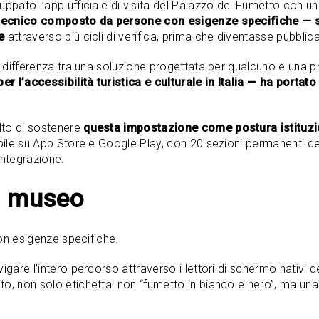
luppato l’app ufficiale di visita del Palazzo del Fumetto con
tecnico composto da persone con esigenze specifiche — sord
e
attraverso più cicli di verifica, prima che diventasse pubblica
 la differenza tra una soluzione progettata per qualcuno e una
er l’accessibilità turistica e culturale in Italia — ha port
lto di sostenere
questa impostazione come postura istituz
ibile su App Store e Google Play, con 20 sezioni permanenti de
integrazione.
el museo
 con esigenze specifiche.
are l’intero percorso attraverso i lettori di schermo nativi dei
to, non solo etichetta: non “fumetto in bianco e nero”, ma un