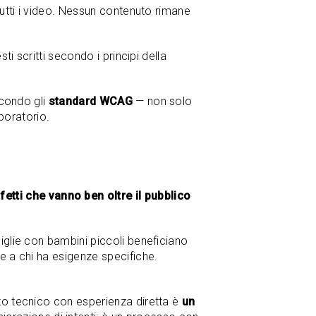
tutti i video. Nessun contenuto rimane
ti scritti secondo i principi della
econdo gli
standard WCAG
— non solo
aboratorio.
tti che vanno ben oltre il pubblico
amiglie con bambini piccoli beneficiano
le a chi ha esigenze specifiche.
to tecnico con esperienza diretta è
un