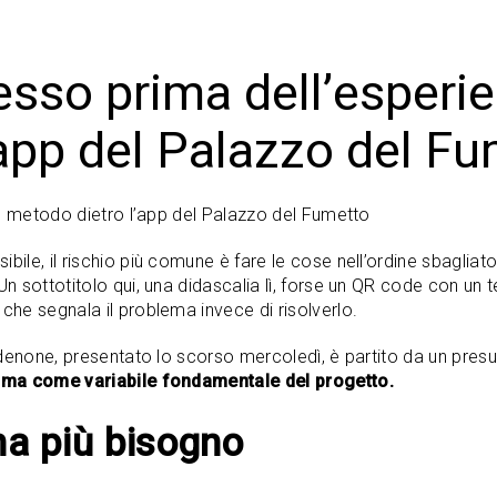
esso prima dell’esperien
’app del Palazzo del F
il metodo dietro l’app del Palazzo del Fumetto
le, il rischio più comune è fare le cose nell’ordine sbagliato:
sottotitolo qui, una didascalia lì, forse un QR code con un tes
he segnala il problema invece di risolverlo.
rdenone, presentato lo scorso mercoledì, è partito da un pre
i ma come variabile fondamentale del progetto.
ha più bisogno